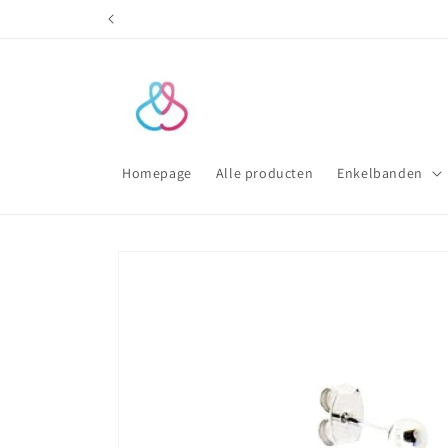
Meteen
naar de
content
Homepage
Alle producten
Enkelbanden
Ga direct naar
productinformatie