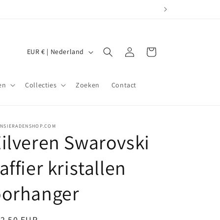
L
Inloggen
Winkelwagen
EUR € | Nederland
a
n
en
Collecties
Zoeken
Contact
d
/
r
JNSIERADENSHOP.COM
ilveren Swarovski
e
g
affier kristallen
i
o
oorhanger
ormale
12,50 EUR