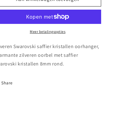
Swarovski
Swarovski
saffier
saffier
kristallen
kristallen
oorhanger
oorhanger
Meer betalingsopties
lveren Swarovski saffier kristallen oorhanger,
armante zilveren oorbel met saffier
arovski kristallen 8mm rond.
Share