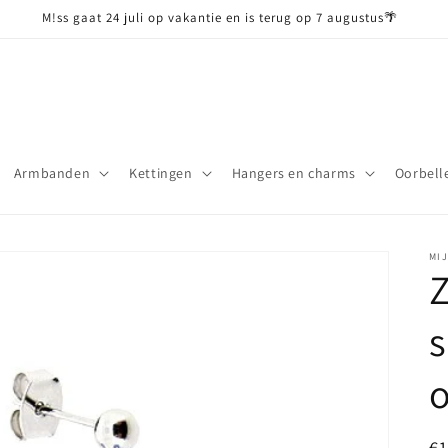
M!ss gaat 24 juli op vakantie en is terug op 7 augustus🌴
Armbanden
Kettingen
Hangers en charms
Oorbell
MI
Z
s
N
€