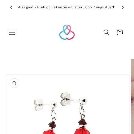
Meteen
naar de
M!ss gaat 24 juli op vakantie en is terug op 7 augustus🌴
content
Winkelwagen
Ga direct naar
productinformatie