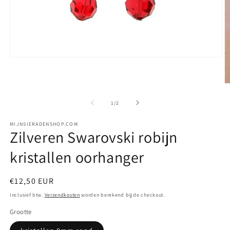
Media
1
openen
in
M
modaal
2
o
van
1
/
2
in
m
MIJNSIERADENSHOP.COM
Zilveren Swarovski robijn
kristallen oorhanger
Normale
€12,50 EUR
prijs
Inclusief btw.
Verzendkosten
worden berekend bij de checkout.
Grootte