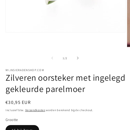
Media
1
openen
in
M
modaal
2
o
van
1
/
2
in
m
MIJNSIERADENSHOP.COM
Zilveren oorsteker met ingelegd
gekleurde parelmoer
Normale
€30,95 EUR
prijs
Inclusief btw.
Verzendkosten
worden berekend bij de checkout.
Grootte