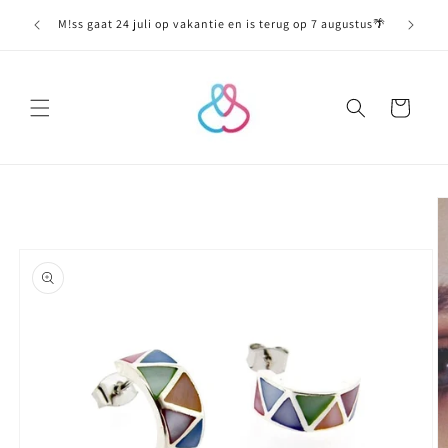
Meteen
naar de
M!ss gaat 24 juli op vakantie en is terug op 7 augustus🌴
content
Winkelwagen
Ga direct naar
productinformatie