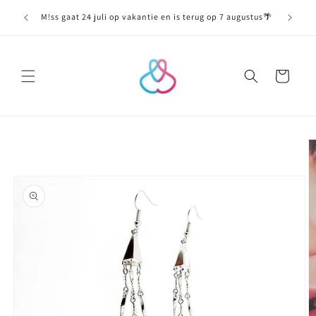
Meteen
naar de
M!ss gaat 24 juli op vakantie en is terug op 7 augustus🌴
content
Winkelwagen
Ga direct naar
productinformatie