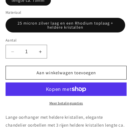
lengte ca. 75mm
Materiaal
25 micron zilver laag en een Rhodium toplaag +
heldere kristallen
Aantal
Aantal
Aantal
verlagen
verhogen
voor
voor
Lange
Lange
Aan winkelwagen toevoegen
oorhanger
oorhanger
met
met
heldere
heldere
kristallen
kristallen
Meer betalingsopties
Lange oorhanger met heldere kristallen, elegante
chandelier oorbellen met 3 rijen heldere kristallen lengte ca.