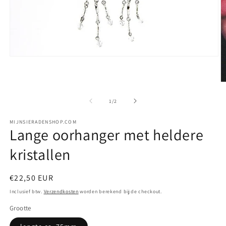
Media
1
openen
in
M
modaal
2
o
van
1
/
2
in
m
MIJNSIERADENSHOP.COM
Lange oorhanger met heldere
kristallen
Normale
€22,50 EUR
prijs
Inclusief btw.
Verzendkosten
worden berekend bij de checkout.
Grootte