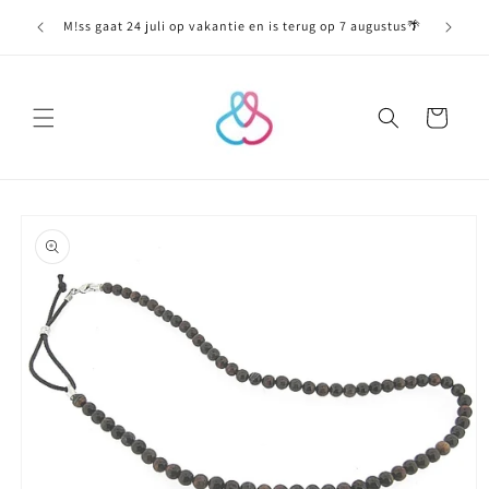
Meteen
naar de
M!ss gaat 24 juli op vakantie en is terug op 7 augustus🌴
content
Winkelwagen
Ga direct naar
productinformatie