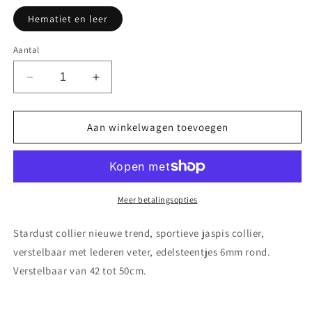
Hematiet en leer
Aantal
Aantal
Aantal
verlagen
verhogen
voor
voor
Stardust
Stardust
Aan winkelwagen toevoegen
jaspis
jaspis
collier
collier
verstelbaar
verstelbaar
met
met
lederen
lederen
Meer betalingsopties
veter
veter
Stardust collier nieuwe trend, sportieve jaspis collier,
verstelbaar met lederen veter, edelsteentjes 6mm rond.
Verstelbaar van 42 tot 50cm.