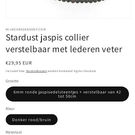
Media
1
openen
MIJNSIERADENSHOP.COM
Stardust jaspis collier
in
modaal
verstelbaar met lederen veter
Normale
€29,95 EUR
prijs
Inclusief btw.
Verzendkosten
worden berekend bij de checkout.
Grootte
6mm ronde jaspisedelsteentjes + verstelbaar van 42
tot 50cm
Kleur
Donker rood/bruin
Materiaal