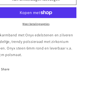
met
met
Onyx
Onyx
edelstenen
edelstenen
en
en
zilveren
zilveren
Meer betalingsopties
bedeltje
bedeltje
karmband met Onyx edelstenen en zilveren
deltje, trendy polssieraad met zirkonium
een. Onyx steen 6mm rond en leverbaar v.a.
cm polsmaat.
Share