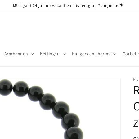
M!ss gaat 24 juli op vakantie en is terug op 7 augustus🌴
Armbanden
Kettingen
Hangers en charms
Oorbell
MI
O
z
N
€