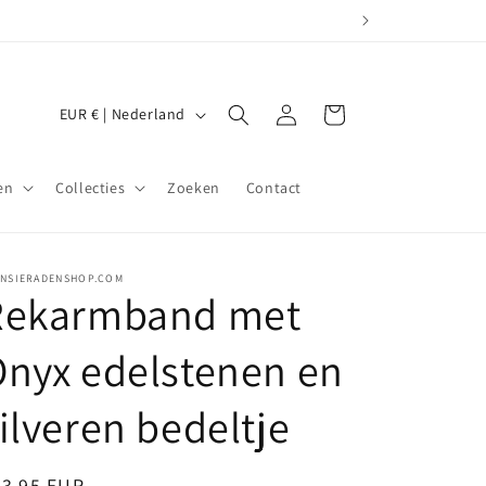
L
Inloggen
Winkelwagen
EUR € | Nederland
a
n
en
Collecties
Zoeken
Contact
d
/
r
JNSIERADENSHOP.COM
Rekarmband met
e
g
nyx edelstenen en
i
o
ilveren bedeltje
ormale
33,95 EUR