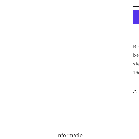
Re
be
st
19
Informatie