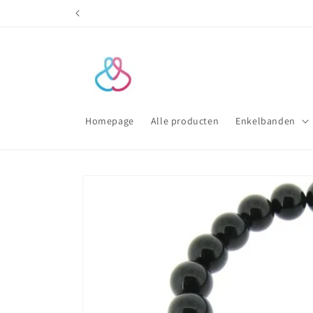
Meteen
naar de
content
Homepage
Alle producten
Enkelbanden
Ga direct naar
productinformatie