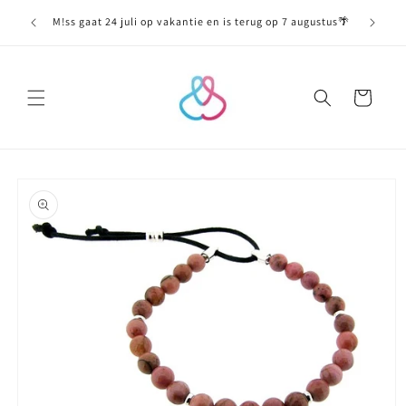
Meteen
naar de
M!ss gaat 24 juli op vakantie en is terug op 7 augustus🌴
content
Winkelwagen
Ga direct naar
productinformatie