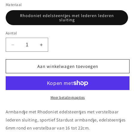
Materiaal
Rhodoniet edelsteentjes met lederen lederen
sluiting
Aantal
Aantal
Aantal
verlagen
verhogen
voor
voor
Armbandje
Armbandje
Aan winkelwagen toevoegen
met
met
Rhodoniet
Rhodoniet
edelsteentjes
edelsteentjes
en
en
verstelbaar
verstelbaar
Meer betalingsopties
lederen
lederen
sluiting
sluiting
Armbandje met Rhodoniet edelsteentjes met verstelbaar
lederen sluiting, sportief Stardust armbandje, edelsteentjes
6mm rond en verstelbaar van 16 tot 22cm.