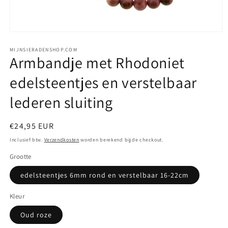
Media
1
openen
MIJNSIERADENSHOP.COM
Armbandje met Rhodoniet
in
modaal
edelsteentjes en verstelbaar
lederen sluiting
Normale
€24,95 EUR
prijs
Inclusief btw.
Verzendkosten
worden berekend bij de checkout.
Grootte
edelsteentjes 6mm rond en verstelbaar 16-22cm
Kleur
Oud roze