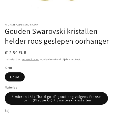
Media
1
openen
MIJNSIERADENSHOP.COM
Gouden Swarovski kristallen
in
modaal
helder roos geslepen oorhanger
Normale
€12,50 EUR
prijs
Inclusief btw.
Verzendkosten
worden berekend bij de checkout.
Kleur
Goud
Materiaal
5 micron 18kt “hard gold” goudlaag volgens Franse
norm. (Plaque Or) + Swarovski kristallen
Stijl