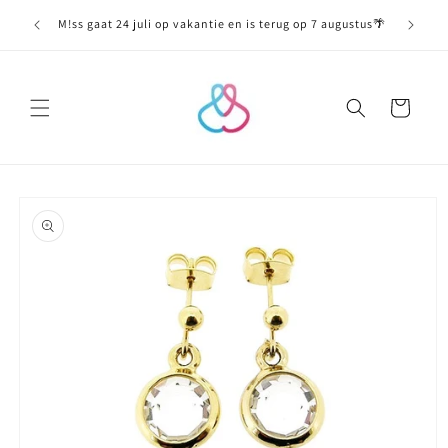
Meteen
naar de
M!ss gaat 24 juli op vakantie en is terug op 7 augustus🌴
content
Winkelwagen
Ga direct naar
productinformatie