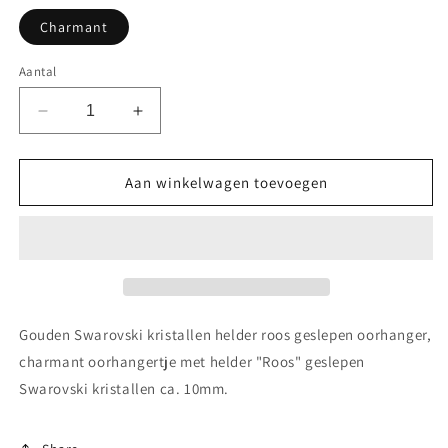
Charmant
Aantal
Aantal
Aantal
verlagen
verhogen
voor
voor
Gouden
Gouden
Aan winkelwagen toevoegen
Swarovski
Swarovski
kristallen
kristallen
helder
helder
roos
roos
geslepen
geslepen
oorhanger
oorhanger
Gouden Swarovski kristallen helder roos geslepen oorhanger,
charmant oorhangertje met helder "Roos" geslepen
Swarovski kristallen ca. 10mm.