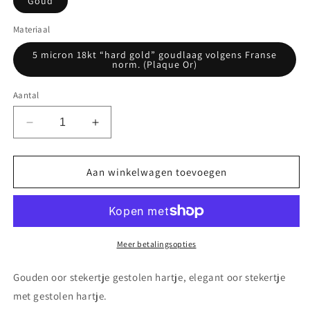
Goud
Materiaal
5 micron 18kt “hard gold” goudlaag volgens Franse
norm. (Plaque Or)
Aantal
Aantal
Aantal
verlagen
verhogen
voor
voor
Gouden
Gouden
Aan winkelwagen toevoegen
oor
oor
stekertje
stekertje
gestolen
gestolen
hartje
hartje
Meer betalingsopties
Gouden oor stekertje gestolen hartje, elegant oor stekertje
met gestolen hartje.