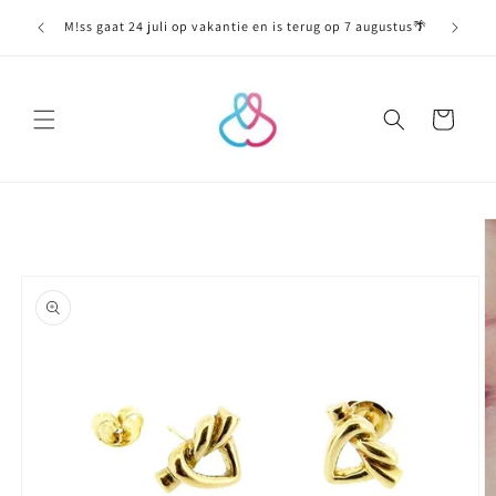
Meteen
naar de
M!ss gaat 24 juli op vakantie en is terug op 7 augustus🌴
content
Winkelwagen
Ga direct naar
productinformatie