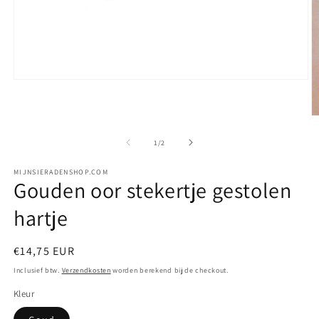
Media
1
openen
in
M
modaal
2
o
van
1
/
2
in
m
MIJNSIERADENSHOP.COM
Gouden oor stekertje gestolen
hartje
Normale
€14,75 EUR
prijs
Inclusief btw.
Verzendkosten
worden berekend bij de checkout.
Kleur