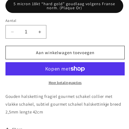
5 micron 18kt “hard gold” goudlaag volgens Franse
norm. (Plaque Or)
Aantal
Aantal
Aantal
verlagen
verhogen
voor
voor
Gouden
Gouden
Aan winkelwagen toevoegen
halsketting
halsketting
met
met
vlakke
vlakke
gourmet
gourmet
schakel
schakel
Meer betalingsopties
Gouden halsketting fragiel gourmet schakel collier met
vlakke schakel, subtiel gourmet schakel halskettinkje breed
2,5mm lengte 42cm