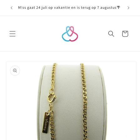
Meteen
naar de
M!ss gaat 24 juli op vakantie en is terug op 7 augustus🌴
content
Winkelwagen
Ga direct naar
productinformatie