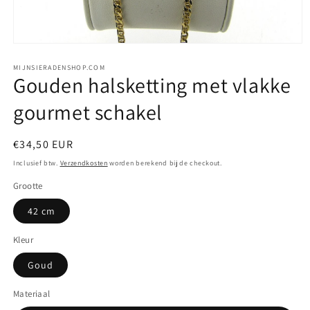
Media
1
openen
MIJNSIERADENSHOP.COM
Gouden halsketting met vlakke
in
modaal
gourmet schakel
Normale
€34,50 EUR
prijs
Inclusief btw.
Verzendkosten
worden berekend bij de checkout.
Grootte
42 cm
Kleur
Goud
Materiaal