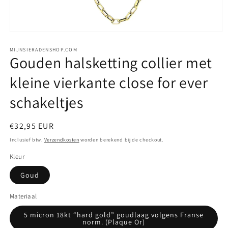
Media
1
openen
MIJNSIERADENSHOP.COM
Gouden halsketting collier met
in
modaal
kleine vierkante close for ever
schakeltjes
Normale
€32,95 EUR
prijs
Inclusief btw.
Verzendkosten
worden berekend bij de checkout.
Kleur
Goud
Materiaal
5 micron 18kt “hard gold” goudlaag volgens Franse
norm. (Plaque Or)