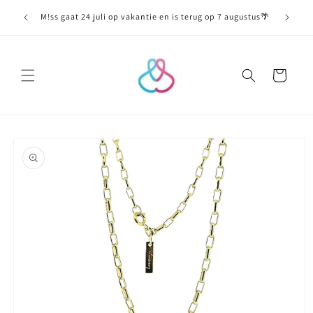
Meteen
naar de
M!ss gaat 24 juli op vakantie en is terug op 7 augustus🌴
content
Winkelwagen
Ga direct naar
productinformatie