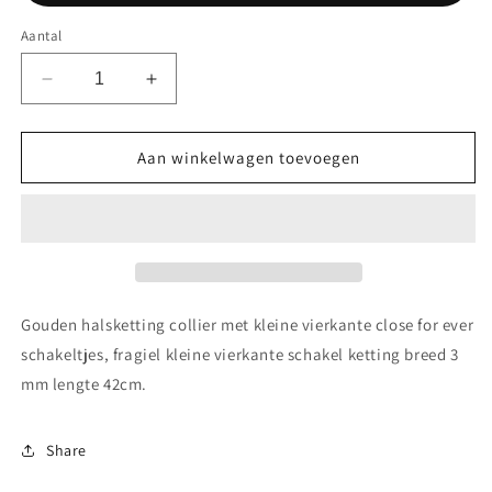
Aantal
Aantal
Aantal
verlagen
verhogen
voor
voor
Gouden
Gouden
Aan winkelwagen toevoegen
halsketting
halsketting
collier
collier
met
met
kleine
kleine
vierkante
vierkante
close
close
for
for
Gouden halsketting collier met kleine vierkante close for ever
ever
ever
schakeltjes, fragiel kleine vierkante schakel ketting breed 3
schakeltjes
schakeltjes
mm lengte 42cm.
Share