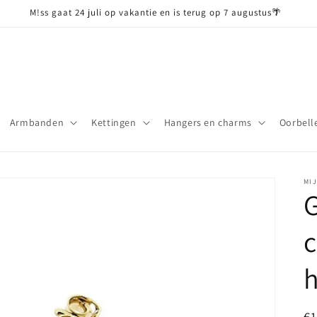
M!ss gaat 24 juli op vakantie en is terug op 7 augustus🌴
Armbanden
Kettingen
Hangers en charms
Oorbell
MI
c
N
€