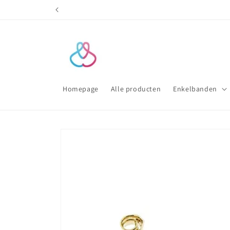
Meteen
naar de
content
Homepage
Alle producten
Enkelbanden
Ga direct naar
productinformatie