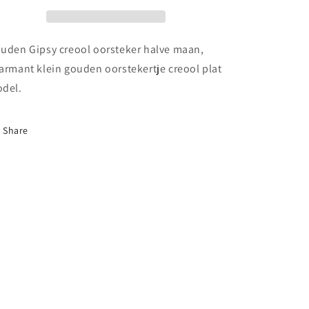
halve
halve
maan
maan
uden Gipsy creool oorsteker halve maan,
armant klein gouden oorstekertje creool plat
del.
Share