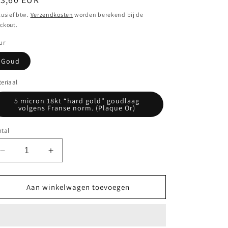
ijs
lusief btw.
Verzendkosten
worden berekend bij de
ckout.
ur
Goud
eriaal
5 micron 18kt “hard gold” goudlaag
volgens Franse norm. (Plaque Or)
tal
Aantal
Aantal
verlagen
verhogen
voor
voor
Gouden
Gouden
Aan winkelwagen toevoegen
Gipsy
Gipsy
creool
creool
oorsteker
oorsteker