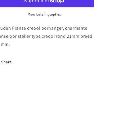
oorhanger
oorhanger
Meer betalingsopties
uden Franse creool oorhanger, charmante
anse oor steker type creool rond 21mm breed
5mm.
Share