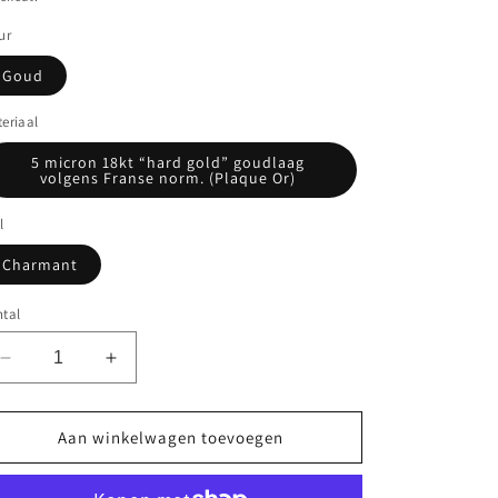
ur
Goud
eriaal
5 micron 18kt “hard gold” goudlaag
volgens Franse norm. (Plaque Or)
l
Charmant
tal
Aantal
Aantal
verlagen
verhogen
voor
voor
Gouden
Gouden
Aan winkelwagen toevoegen
Franse
Franse
creool
creool