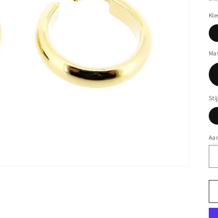
Kle
Mat
Stij
Aan