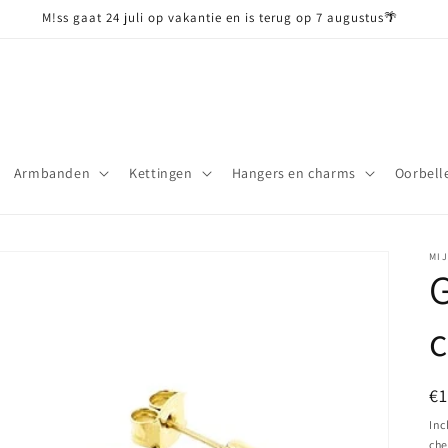
M!ss gaat 24 juli op vakantie en is terug op 7 augustus🌴
Armbanden
Kettingen
Hangers en charms
Oorbell
MI
c
N
€
pr
Inc
che