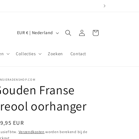
L
Inloggen
Winkelwagen
EUR € | Nederland
a
n
en
Collecties
Zoeken
Contact
d
/
r
JNSIERADENSHOP.COM
Gouden Franse
e
g
reool oorhanger
i
o
ormale
19,95 EUR
ijs
lusief btw.
Verzendkosten
worden berekend bij de
ckout.