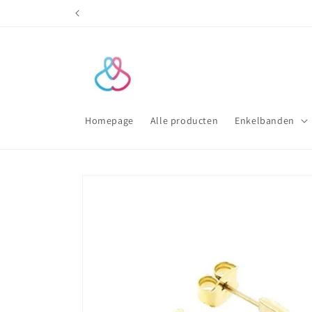
Meteen
naar de
content
Homepage
Alle producten
Enkelbanden
Ga direct naar
productinformatie