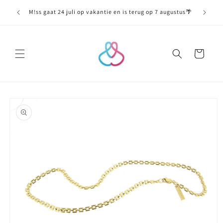
Meteen
naar de
M!ss gaat 24 juli op vakantie en is terug op 7 augustus🌴
content
Winkelwagen
Ga direct naar
productinformatie