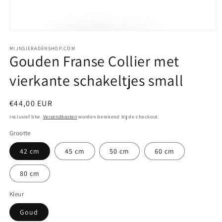
Media
1
openen
MIJNSIERADENSHOP.COM
Gouden Franse Collier met
in
modaal
vierkante schakeltjes small
Normale
€44,00 EUR
prijs
Inclusief btw.
Verzendkosten
worden berekend bij de checkout.
Grootte
42 cm
45 cm
50 cm
60 cm
80 cm
Kleur
Goud