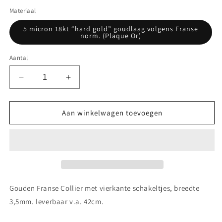
Materiaal
5 micron 18kt “hard gold” goudlaag volgens Franse
norm. (Plaque Or)
Aantal
Aantal
Aantal
verlagen
verhogen
voor
voor
Gouden Franse
Gouden Franse
Aan winkelwagen toevoegen
Collier
Collier
met
met
vierkante
vierkante
schakeltjes
schakeltjes
small
small
Gouden Franse Collier met vierkante schakeltjes, breedte
3,5mm. leverbaar v.a. 42cm.