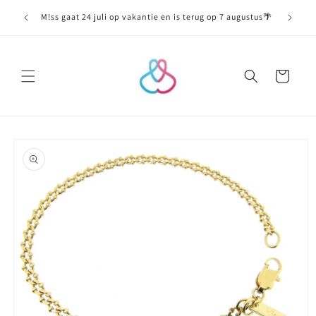
Meteen
naar de
M!ss gaat 24 juli op vakantie en is terug op 7 augustus🌴
content
Winkelwagen
Ga direct naar
productinformatie