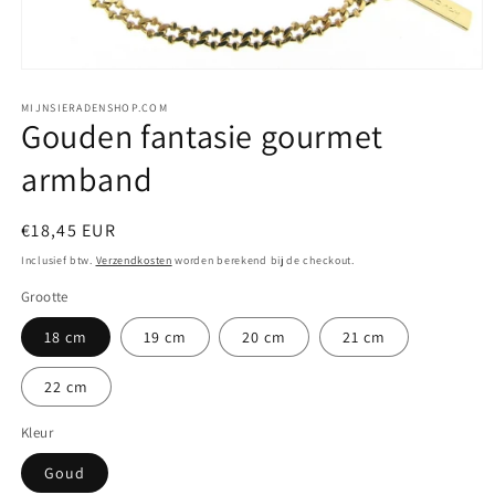
Media
1
openen
MIJNSIERADENSHOP.COM
Gouden fantasie gourmet
in
modaal
armband
Normale
€18,45 EUR
prijs
Inclusief btw.
Verzendkosten
worden berekend bij de checkout.
Grootte
18 cm
19 cm
20 cm
21 cm
22 cm
Kleur
Goud