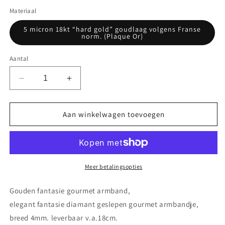
Materiaal
5 micron 18kt “hard gold” goudlaag volgens Franse
norm. (Plaque Or)
Aantal
Aantal
Aantal
verlagen
verhogen
voor
voor
Gouden
Gouden
Aan winkelwagen toevoegen
fantasie
fantasie
gourmet
gourmet
armband
armband
Meer betalingsopties
Gouden
fantasie gourmet armband,
elegant
fantasie
diamant geslepen gourmet armbandje,
breed 4mm. leverbaar v.a.18cm.